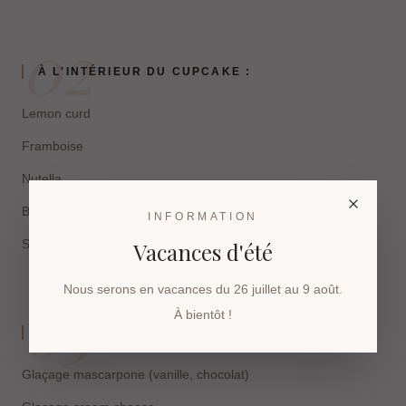
02
À L'INTÉRIEUR DU CUPCAKE :
Lemon curd
Framboise
Nutella
Beurre de cacahuètes
INFORMATION
Spéculoos
Vacances d'été
Nous serons en vacances du 26 juillet au 9 août.
03
À bientôt !
PARFUMS POUR LE GLAÇAGE :
Glaçage mascarpone (vanille, chocolat)