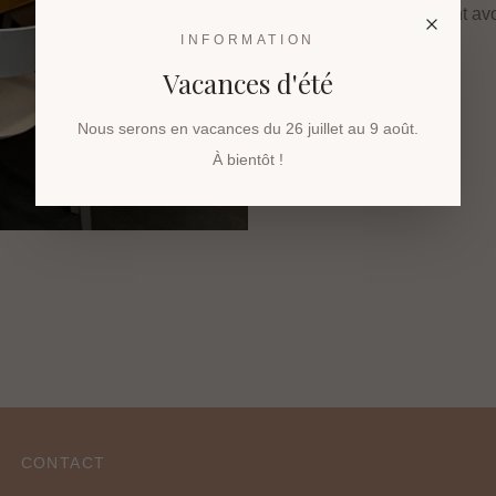
•
Les enfants doivent av
INFORMATION
parents.
Vacances d'été
CONTACT
Nous serons en vacances du 26 juillet au 9 août.
À bientôt !
CONTACT