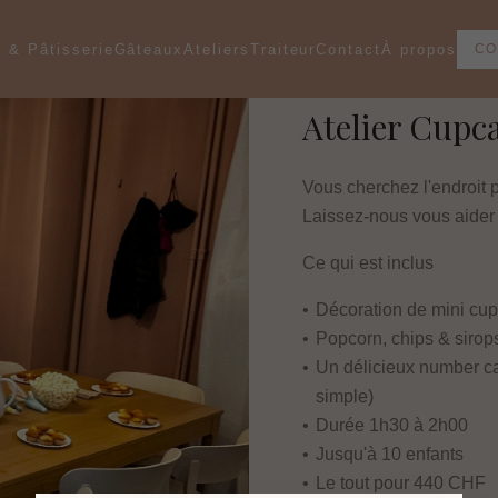
 & Pâtisserie
Traiteur
Contact
CO
Gâteaux
Ateliers
À propos
Atelier Cupc
Vous cherchez l'endroit p
Laissez-nous vous aider 
Ce qui est inclus
•
Décoration de mini cup
•
Popcorn, chips & sirops
•
Un délicieux number ca
simple)
•
Durée 1h30 à 2h00
•
Jusqu'à 10 enfants
•
Le tout pour 440 CHF